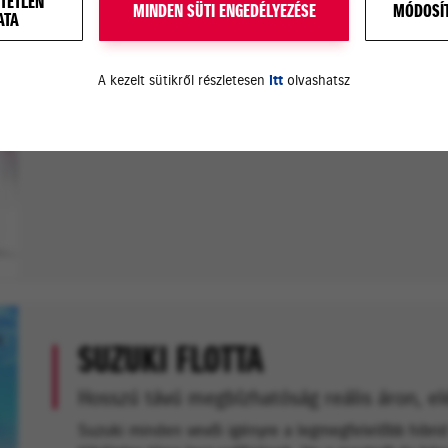
TETLEN
MINDEN SÜTI ENGEDÉLYEZÉSE
MÓDOSÍT
ATA
FLOTTAKONZULTÁCIÓ
A kezelt sütikről részletesen
itt
olvashatsz
Céges fogadóóra minden kedden 10-12 ór
Segítünk kiválasztani vállalkozásához a legmegfelelő
SUZUKI FLOTTA
Hosszú távú megbízhatóság reális áron, el
Suzuki minden vevői igényre a legmegfelelőbb hibrid