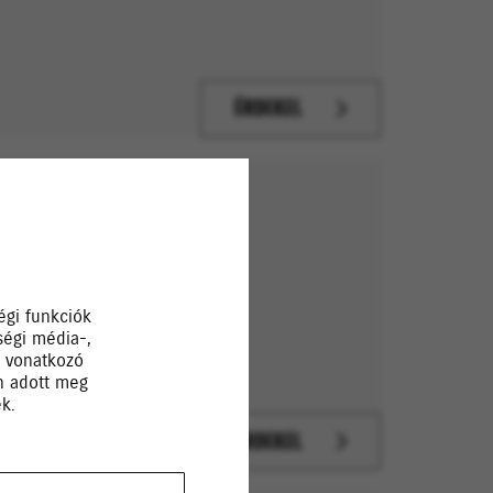
ÉRDEKEL
n aktuális Suzuki
égi funkciók
ségi média-,
a vonatkozó
Ön adott meg
k.
ÉRDEKEL