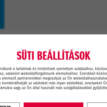
AKTUÁLIS AJÁNLATOK
SÜTI BEÁLLÍTÁSOK
Találja meg tökéletes útitársát és válasszo
ajánlataink közül!
ználunk a tartalmak és hirdetések személyre szabásához, közöss
hoz, valamint weboldalforgalmunk elemzéséhez. Ezenkívül közös
s elemező partnereinkkel megosztjuk az Ön weboldalhasználatr
ik kombinálhatják az adatokat más olyan adatokkal, amelyeket 
zámukra vagy az Ön által használt más szolgáltatásokból gyűjtötte