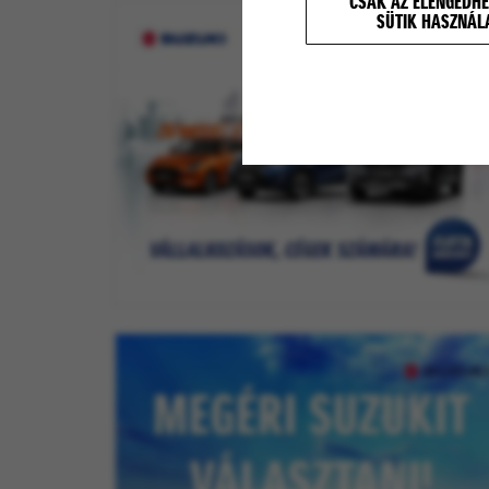
CSAK AZ ELENGEDHE
SÜTIK HASZNÁL