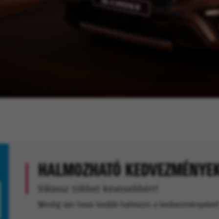
HALMOZHATÓ KEDVEZMÉNYE
Válassz többet kevesebbért!
Mindig van hova tovább halmozni a kedvezményeket