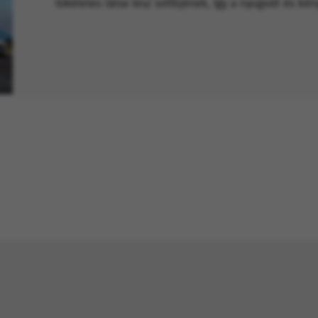
tökéletes társa lesz sofőrjének, így a nyugodt és ké