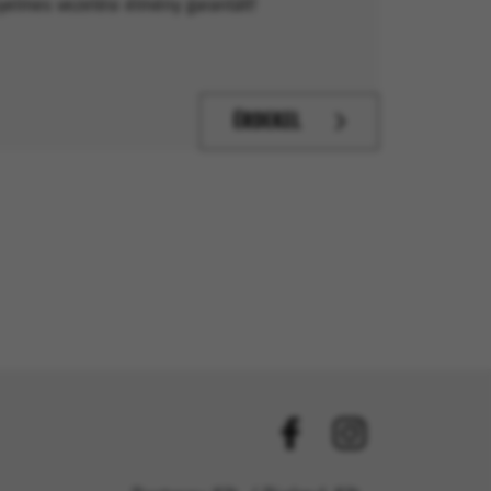
nyelmes vezetési élmény garantált!
ÉRDEKEL