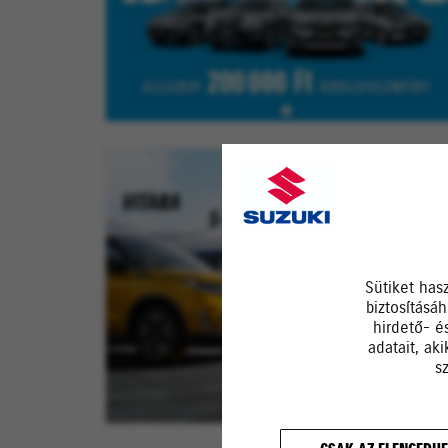
Sütiket has
biztosításá
hirdető- é
adatait, ak
s