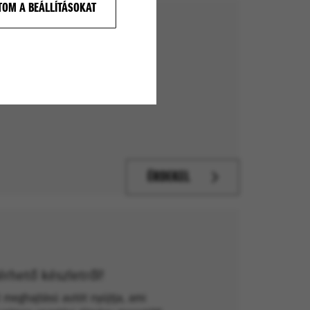
OM A BEÁLLÍTÁSOKAT
áig!
bb modellt és hitelkonstrukciót!
ÉRDEKEL
érhető készletről!
 meghajtású autót nyújtja, ami