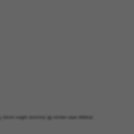
g, három oxigén atommal, így minden olyan élőlényt,