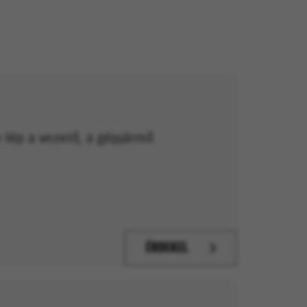
e lép a vezető, a gépjármű
ÉRDEKEL