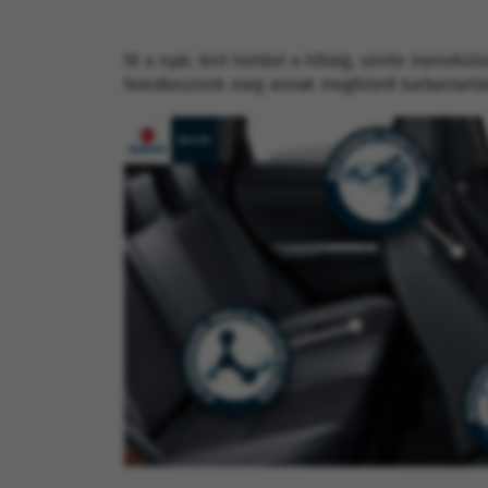
Itt a nyár, kint tombol a hőség, szinte menekül
feledkezzünk meg annak megfelelő karbantartásá