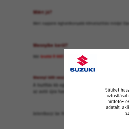
Miért jó?
Mert napjaink leghatékonyabb klímatisztítási módja! El
Mennyibe kerül?
Már
bruttó 6 990 Ft
- ért elérhető szervizünkben!
Mennyi időt vesz igénybe?
A tisztítás kb egy órát veszigénybe: 30 percig a
Sütiket has
az autó újra használatba vehető!
biztosításá
hirdető- é
adatait, ak
s
Jelentkezz be Hozzánk és élvezd a gondtalan kl