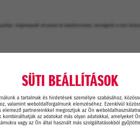
pusztítja megtelepedő vírusokat és baktériumokat, semlegesíti a nem kívá
SÜTI BEÁLLÍTÁSOK
z ózóngenerátoros gép tisztítja beindított klíma mellett a rendsz
ználunk a tartalmak és hirdetések személyre szabásához, közöss
hoz, valamint weboldalforgalmunk elemzéséhez. Ezenkívül közös
s elemező partnereinkkel megosztjuk az Ön weboldalhasználatr
ik kombinálhatják az adatokat más olyan adatokkal, amelyeket 
zámukra vagy az Ön által használt más szolgáltatásokból gyűjtötte
ímás utazás örömeit!