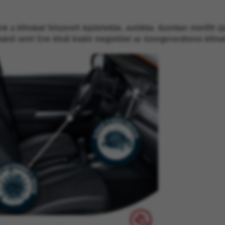
ünk a klímával felszerelt épületekbe, autókba. Azonban mielőtt ú
ról sem! Erre kínál kiváló megoldást az ózongenerátoros klímati