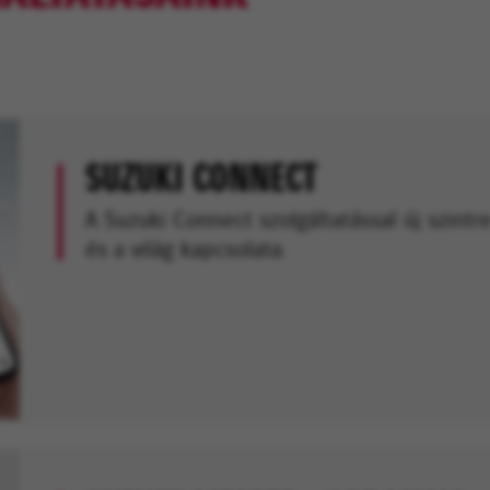
SUZUKI CONNECT
A Suzuki Connect szolgáltatással új szintr
és a világ kapcsolata.