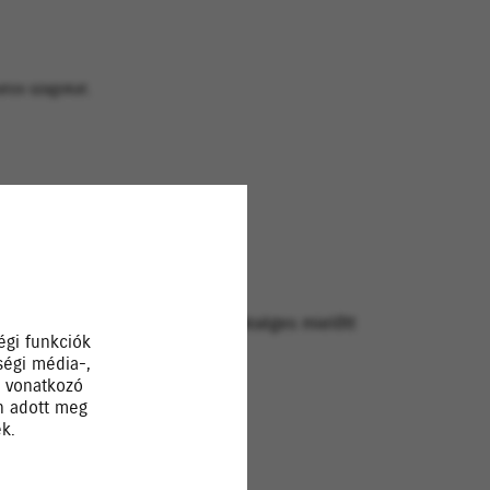
natos szagokat.
ert, majd 30 perc szellőztetés szükséges mielőtt
égi funkciók
ségi média-,
a vonatkozó
Ön adott meg
k.