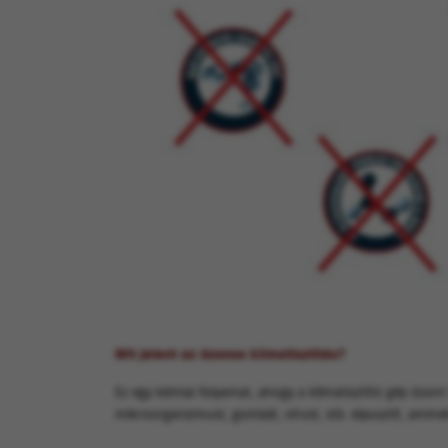
Mit jelent az ózonos klímatisztítás?
Ez egy kémiai folyamat, ahogy a klímatisztító gép ózon
mikroorganizmust, gombát, vírust, stb. elpusztít, amin