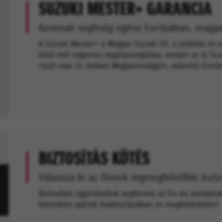
SUZUKI MESTER+ GARANCIA
Azonnali segítség egész Európában, magya
A Suzuki Mester+ a Magyar Suzuki Zrt. a jótállási és
kívül eső ingyenes segélyszolgálata, melyet az új Suz
nyújt napi 24 órában Magyarországon, valamint Európ
BIZTOSÍTÁS KÖTÉS
Válassza ki az Önnek legmegfelelőbb bizto
Biztosítási ügyintézőink segítenek az Ön és autóján
biztosítási ajánlat kiválasztásában és megkötésében!