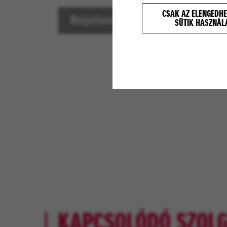
CSAK AZ ELENGEDHE
SÜTIK HASZNÁL
KAPCSOLÓDÓ SZOLG