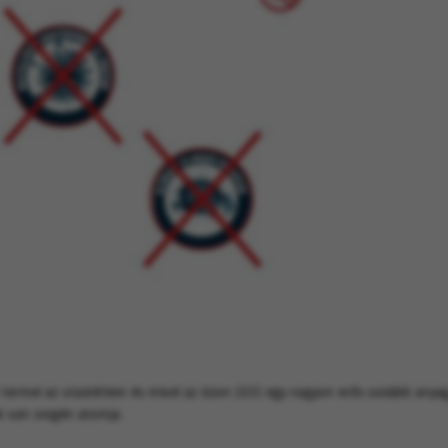
t termel az utastérben és mivel az ózon (O3) egy nagyon erős oxidáló anya
ek van oxigén atomja.