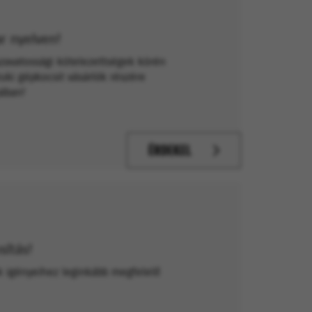
r nyelven!
 szavatossági kötelezettségek körén
uki gépkocsit vásárlók részére
ában!
ÉRDEKEL
sítás!
ak igényeihez leginkább megfelelő