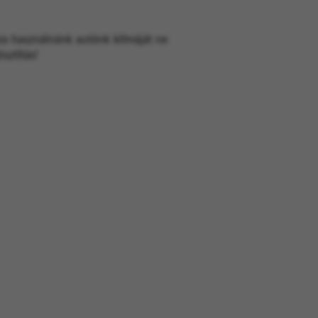
jra használnánk autónk klímáját ne
sztítás!